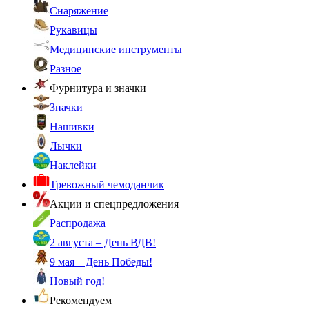
Снаряжение
Рукавицы
Медицинские инструменты
Разное
Фурнитура и значки
Значки
Нашивки
Лычки
Наклейки
Тревожный чемоданчик
Акции и спецпредложения
Распродажа
2 августа – День ВДВ!
9 мая – День Победы!
Новый год!
Рекомендуем