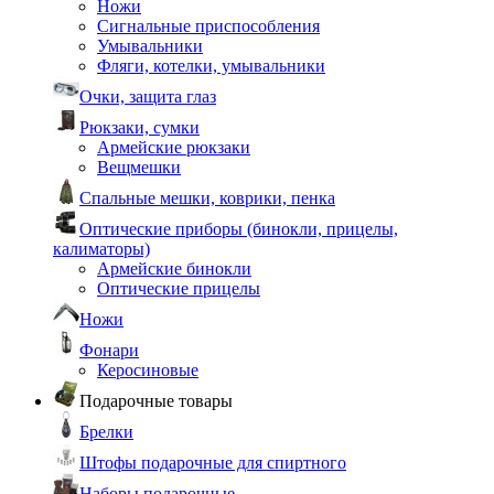
Ножи
Сигнальные приспособления
Умывальники
Фляги, котелки, умывальники
Очки, защита глаз
Рюкзаки, сумки
Армейские рюкзаки
Вещмешки
Спальные мешки, коврики, пенка
Оптические приборы (бинокли, прицелы,
калиматоры)
Армейские бинокли
Оптические прицелы
Ножи
Фонари
Керосиновые
Подарочные товары
Брелки
Штофы подарочные для спиртного
Наборы подарочные