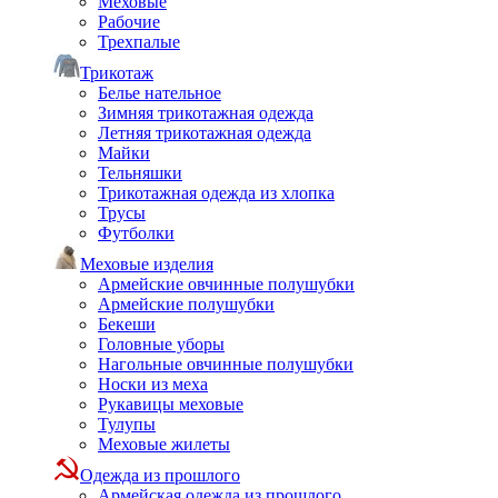
Меховые
Рабочие
Трехпалые
Трикотаж
Белье нательное
Зимняя трикотажная одежда
Летняя трикотажная одежда
Майки
Тельняшки
Трикотажная одежда из хлопка
Трусы
Футболки
Меховые изделия
Армейские овчинные полушубки
Армейские полушубки
Бекеши
Головные уборы
Нагольные овчинные полушубки
Носки из меха
Рукавицы меховые
Тулупы
Меховые жилеты
Одежда из прошлого
Армейская одежда из прошлого