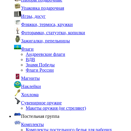
Упаковка подарочная
Игры, досуг
Фляжки, термоса, кружки
Фоторамки, статуэтки, копилки
Зажигалки, пепельницы
Флаги
Андреевские флаги
ВДВ
Знамя Победы
Флаги России
Магниты
Наклейки
Хохлома
Сувенирное оружие
Макеты оружия (не стреляют)
Постельная группа
Комплекты
Комплекты постельного белья для рабочих