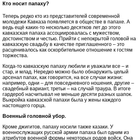
Кто носит папаху?
Теперь редко кто из представителей современной
молодежи Кавказа появляется в обществе в папахе. А
ведь ещё каких-то несколько десятков лет до этого
кавказская папаха ассоциировалась с мужеством,
достоинством и честью. Прийти с непокрытой головой на
кавказскую свадьбу в качестве приглашенного – это
расценивалось как оскорбительное отношение к гостям
торжества.
Когда-то кавказскую папаху любили и уважали все – и
стар, и млад. Нередко можно было обнаружить целый
арсенал папах, как говорится, на все случаи жизни:
например, одни – для повседневного ношения, другие –
свадебный вариант, третьи – на случай траура. В итоге
гардероб насчитывал не меньше десяти разных шапок.
Выкройка кавказской папахи была у жены каждого
настоящего горца.
Военный головной убор.
Кроме джигитов, папаху носили также казаки. У
военнослужащих русской армии папаха был одним из
атрибутов военной формы некоторых родов войск. Она