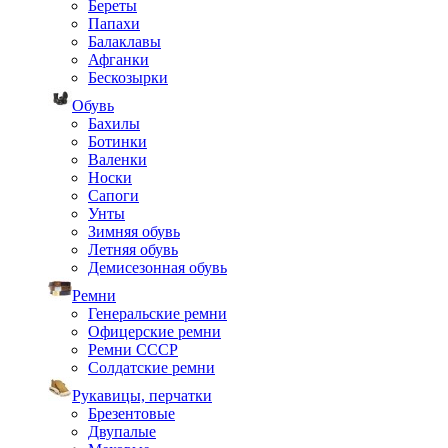
Береты
Папахи
Балаклавы
Афганки
Бескозырки
Обувь
Бахилы
Ботинки
Валенки
Носки
Сапоги
Унты
Зимняя обувь
Летняя обувь
Демисезонная обувь
Ремни
Генеральские ремни
Офицерские ремни
Ремни СССР
Солдатские ремни
Рукавицы, перчатки
Брезентовые
Двупалые