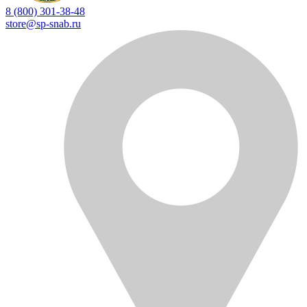
8 (800) 301-38-48
store@sp-snab.ru